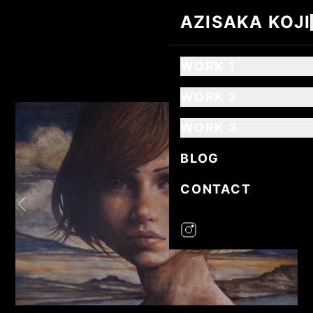
AZISAKA KOJI
AZISAKA KOJI
WORK 1
WORK 2
WORK 3
BLOG
CONTACT