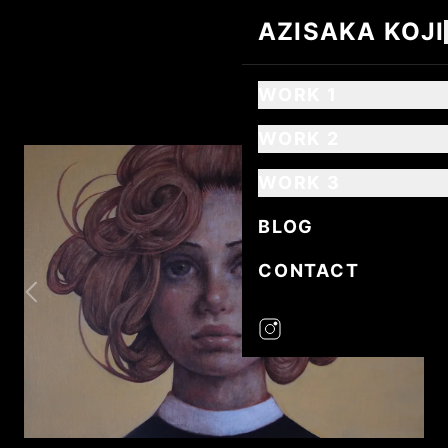
AZISAKA KOJI
AZISAKA KOJI
WORK 1
WORK 2
WORK 3
BLOG
CONTACT