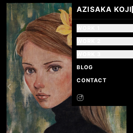
AZISAKA KOJI
AZISAKA KOJI
WORK 1
WORK 2
WORK 3
BLOG
CONTACT