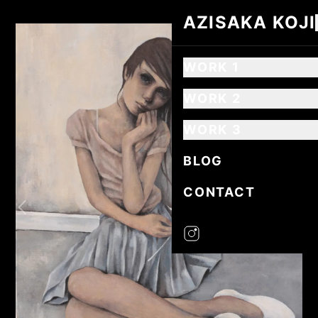
AZISAKA KOJI
AZISAKA KOJI
WORK 1
WORK 2
WORK 3
BLOG
CONTACT