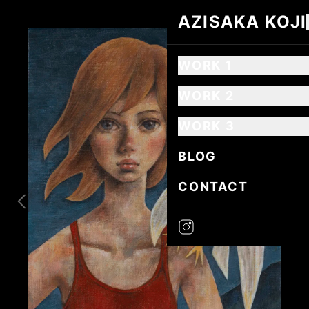
AZISAKA KOJI
AZISAKA KOJI
WORK 1
WORK 2
WORK 3
BLOG
CONTACT