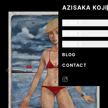
AZISAKA KOJI
AZISAKA KOJI
WORK 1
WORK 2
WORK 3
BLOG
CONTACT