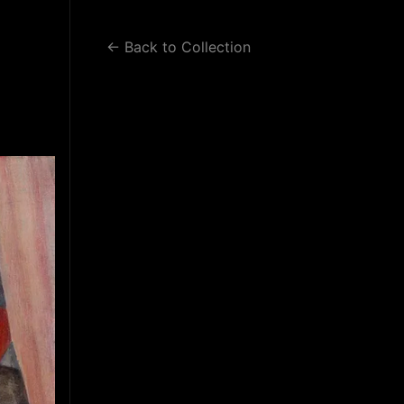
WORK 2
WORK 3
BLOG
← Back to Collection