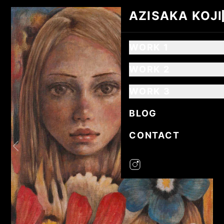
AZISAKA KOJI
AZISAKA KOJI
WORK 1
WORK 2
WORK 3
BLOG
CONTACT