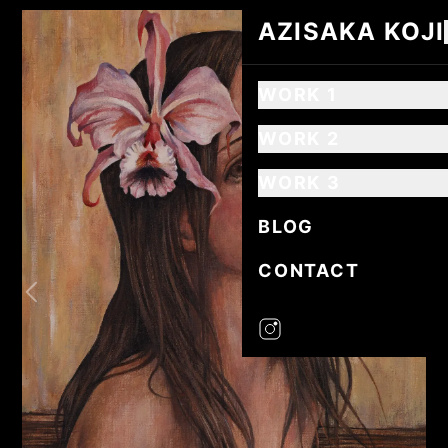
AZISAKA KOJI
AZISAKA KOJI
WORK 1
WORK 2
WORK 3
BLOG
CONTACT